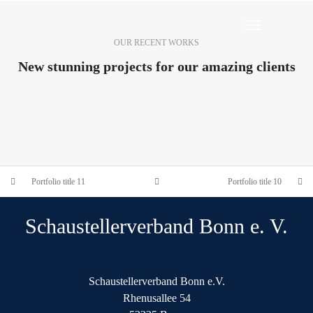
Toggle
OUR RECENT WORKS
Navigation
New stunning projects for our amazing clients
PORTFOLIO TITLE 10
PORTFOLIO TITLE 11
BRANDING AND IDENTITY
BRANDING AND IDENTITY
Portfolio title 11
Portfolio title 10
Schaustellerverband Bonn e. V.
Schaustellerverband Bonn e.V.
Rhenusallee 54